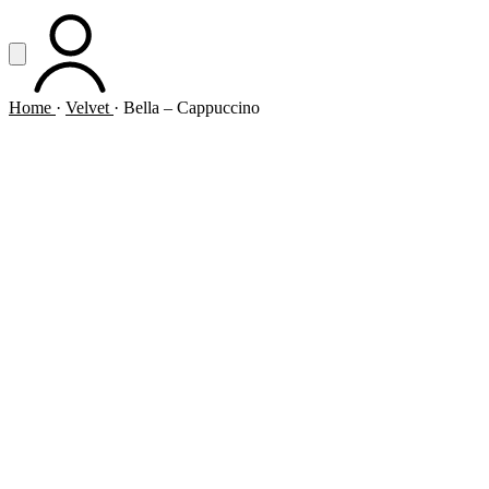
Vai al contenuto principale
Apri menu
ACCOUNT
Home
·
Velvet
·
Bella – Cappuccino