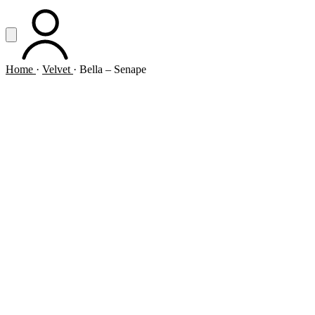
Vai al contenuto principale
Apri menu
ACCOUNT
Home
·
Velvet
·
Bella – Senape