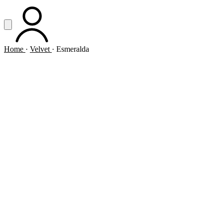
Vai al contenuto principale
Apri menu
ACCOUNT
Home
·
Velvet
·
Esmeralda