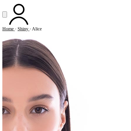
Vai al contenuto principale
Apri menu
ACCOUNT
Home
·
Shiny
·
Alice