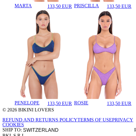
PRISCILLA
MARTA
133,50
EUR
133,50
EUR
♡
♡
Prezzo in aggi
Prezzo in aggiornamento
ROSIE
PENELOPE
133,50
EUR
133,50
EUR
♡
♡
Prezzo in aggi
Prezzo in aggiornamento
© 2026 BIKINI LOVERS
Site footer
REFUND AND RETURNS POLICY
TERMS OF USE
PRIVACY
COOKIES
SHIP TO:
BKL S.R.L.