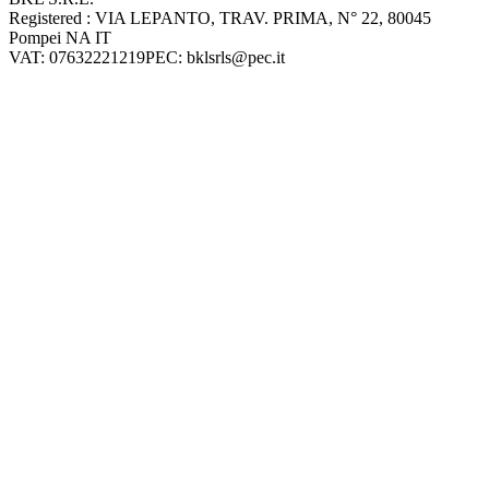
Company information
Registered : VIA LEPANTO, TRAV. PRIMA, N° 22, 80045
Pompei NA IT
VAT: 07632221219
PEC: bklsrls@pec.it
Accepted payment methods