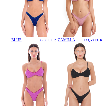
BLUE
CAMILLA
133,50
EUR
133,50
EUR
♡
♡
Prezzo in aggiornamento
Prezzo in aggi