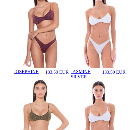
JOSEPHINE
JASMINE
133,50
EUR
133,50
EUR
♡
♡
Prezzo in aggiornamento
Prezzo in aggi
SILVER