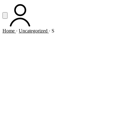
Vai al contenuto principale
Apri menu
ACCOUNT
Home
·
Uncategorized
·
S