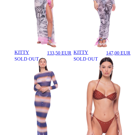
KITTY
KITTY
133,50
EUR
147,00
EUR
♡
♡
Prezzo in aggiornamento
Prezzo in aggi
SOLD OUT
SOLD OUT