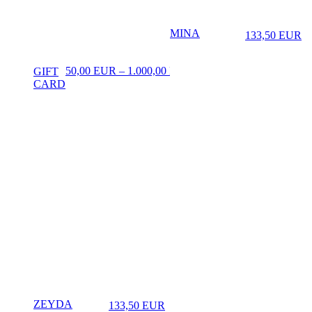
MINA
133,50
EUR
♡
Prezzo in aggi
Price range: 50,00 EUR t
50,00
EUR
–
1.000,00
EUR
GIFT
CARD
ZEYDA
133,50
EUR
♡
Prezzo in aggiornamento