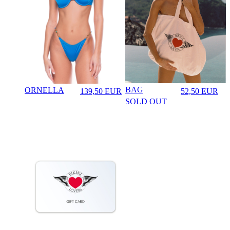
BAG
ORNELLA
52,50
EUR
139,50
EUR
♡
♡
Prezzo in aggi
Prezzo in aggiornamento
SOLD OUT