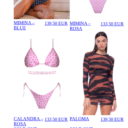
MIMINA –
MIMINA –
139,50
EUR
133,50
EUR
♡
Prezzo in aggiornamento
♡
Prezzo in aggi
BLUE
ROSA
Variante corrente
PESCA
Variante navigabile
BLUE
Variante navigabile
Variante corrente
CALANDRA –
PALOMA
133,50
EUR
139,50
EUR
♡
♡
Prezzo in aggiornamento
Prezzo in aggi
ROSA