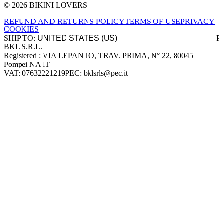
© 2026 BIKINI LOVERS
Site footer
REFUND AND RETURNS POLICY
TERMS OF USE
PRIVACY
COOKIES
SHIP TO:
BKL S.R.L.
Company information
Registered : VIA LEPANTO, TRAV. PRIMA, N° 22, 80045
Pompei NA IT
VAT: 07632221219
PEC: bklsrls@pec.it
Accepted payment methods