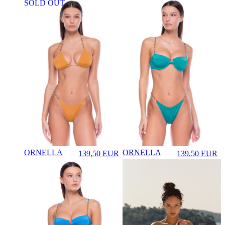
SOLD OUT
ORNELLA
ORNELLA
139,50
EUR
139,50
EUR
♡
♡
Prezzo in aggiornamento
Prezzo in aggi