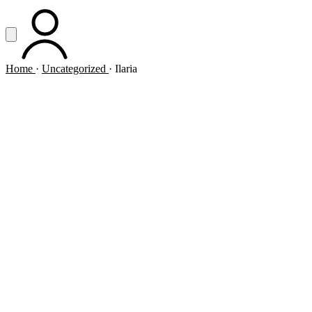
Vai al contenuto principale
Apri menu
ACCOUNT
Home
·
Uncategorized
·
Ilaria