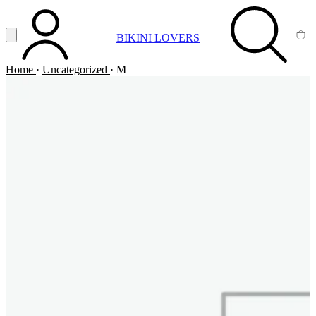
Vai al contenuto principale
Apri menu
BIKINI LOVERS
ACCOUNT
SEARCH
CA
Home
·
Uncategorized
·
M