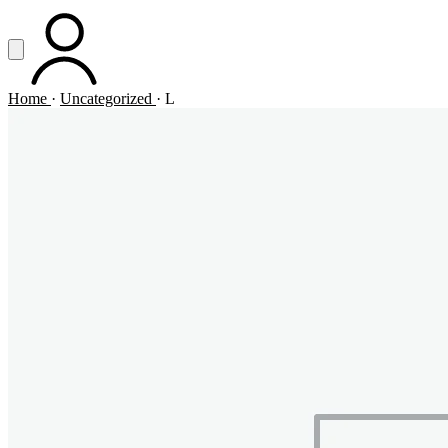
Vai al contenuto principale
Apri menu
ACCOUNT
Home
·
Uncategorized
·
L