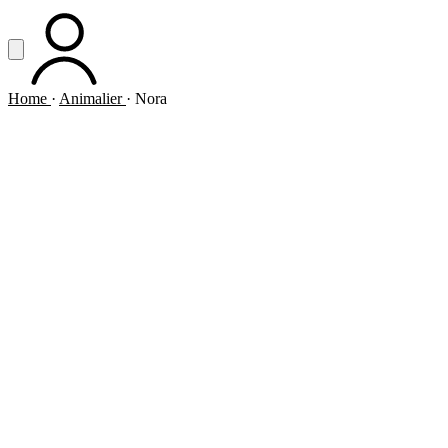
Vai al contenuto principale
Apri menu
ACCOUNT
Home
·
Animalier
·
Nora