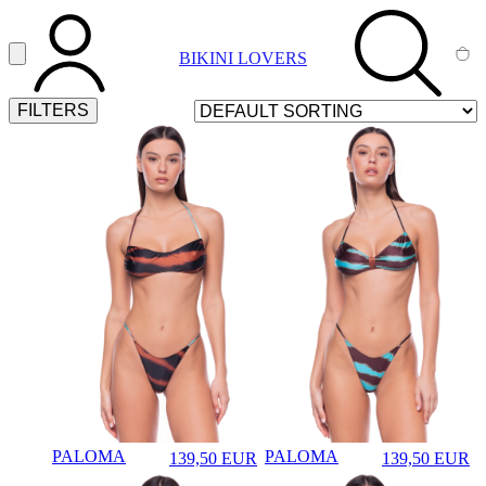
Vai al contenuto principale
Apri menu
BIKINI LOVERS
ACCOUNT
SEARCH
CA
FILTERS
PALOMA
PALOMA
139,50
EUR
139,50
EUR
♡
♡
Prezzo in aggiornamento
Prezzo in aggi