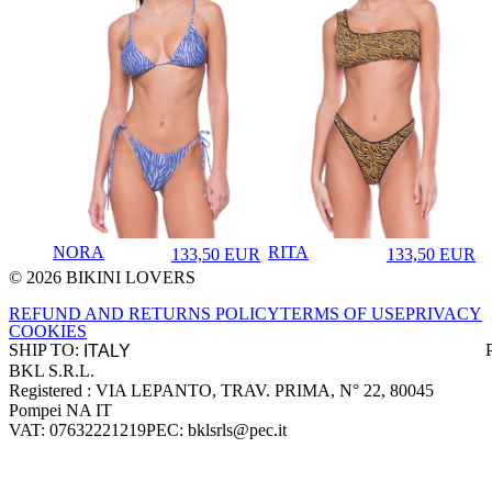
NORA
RITA
133,50
EUR
133,50
EUR
♡
♡
Prezzo in aggiornamento
Prezzo in aggi
© 2026 BIKINI LOVERS
Site footer
REFUND AND RETURNS POLICY
TERMS OF USE
PRIVACY
COOKIES
SHIP TO:
BKL S.R.L.
Company information
Registered : VIA LEPANTO, TRAV. PRIMA, N° 22, 80045
Pompei NA IT
VAT: 07632221219
PEC: bklsrls@pec.it
Accepted payment methods