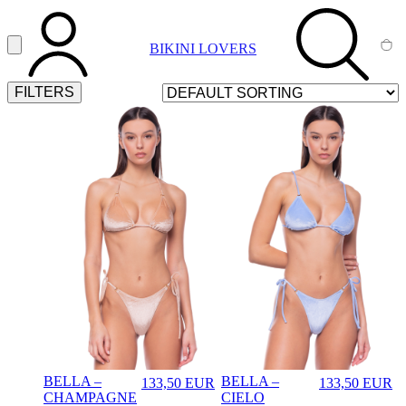
Vai al contenuto principale
Apri menu
BIKINI LOVERS
ACCOUNT
SEARCH
CA
FILTERS
BELLA –
BELLA –
133,50
EUR
133,50
EUR
♡
♡
Prezzo in aggi
Prezzo in aggiornamento
CIELO
CHAMPAGNE