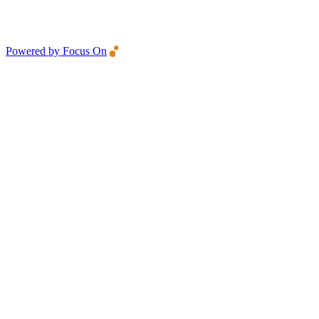
Powered by Focus On