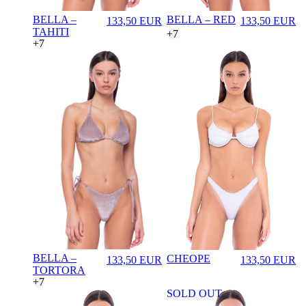
BELLA –
BELLA – RED
133,50
EUR
133,50
EUR
♡
♡
Prezzo in aggiornamento
Prezzo in aggi
TAHITI
BIANCO
Variante navigabile
BLUE
Variante navigabile
CAPPUCCINO
Variante navigabile
CHAMPAGNE
Variante navigabile
CIELO
Variante navigabile
CIPRIA
Variante navigabile
GRAFITE
Variante navigabile
LILLA
Variante navigabile
+7
BIANCO
Variante navigabile
BLUE
Variante navigabile
CAPPUCCINO
Variante navigabile
CHAMPAGNE
Variante navigabile
CIELO
Variante navigabile
CIPRIA
Variante navigabile
GRAFITE
Variante navigabile
LILLA
Variante navigabile
+7
BELLA –
CHEOPE
133,50
EUR
133,50
EUR
♡
♡
Prezzo in aggiornamento
Prezzo in aggi
TORTORA
BIANCO
Variante navigabile
BLUE
Variante navigabile
CAPPUCCINO
Variante navigabile
CHAMPAGNE
Variante navigabile
CIELO
Variante navigabile
CIPRIA
Variante navigabile
GRAFITE
Variante navigabile
LILLA
Variante navigabile
+7
SOLD OUT