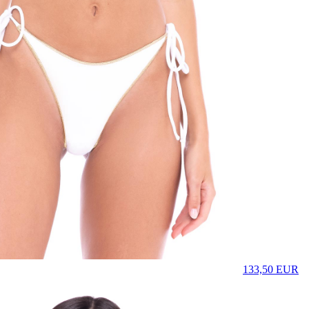
133,50
EUR
Prezzo in aggi