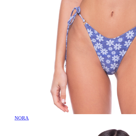
NORA
♡