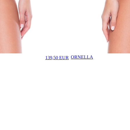
ORNELLA
139,50
EUR
♡
Prezzo in aggiornamento